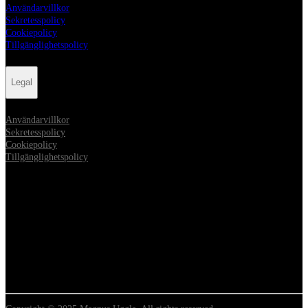
Användarvillkor
Sekretesspolicy
Cookiepolicy
Tillgänglighetspolicy
Legal
Användarvillkor
Sekretesspolicy
Cookiepolicy
Tillgänglighetspolicy
Sociala medier
Opens in new tab
Opens in new tab