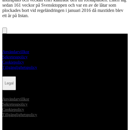
sedan 161 veckor på Svensktoppen och var en av de låtar som
plockades bort vid regeländringen i januari 2016 då maxtiden blev
ett år på listan.
Legal
Användarvillkor
Sekretesspolicy
Cookiepolicy
Tillgänglighetspolicy
Legal
Användarvillkor
Sekretesspolicy
Cookiepolicy
Tillgänglighetspolicy
Sociala medier