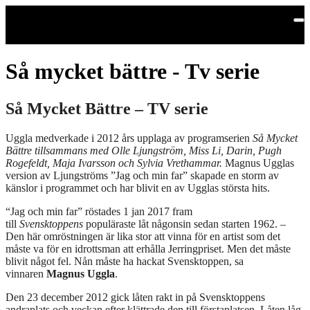
Hoppa till huvudinnehållet
Så mycket bättre - Tv serie
Så Mycket Bättre – TV serie
Uggla medverkade i 2012 års upplaga av programserien
Så Mycket
Bättre tillsammans med Olle Ljungström, Miss Li, Darin, Pugh
Rogefeldt, Maja Ivarsson och Sylvia Vrethammar.
Magnus Ugglas
version av Ljungströms ”Jag och min far” skapade en storm av
känslor i programmet och har blivit en av Ugglas största hits.
“Jag och min far” röstades 1 jan 2017 fram
till
Svensktoppens
populäraste låt någonsin sedan starten 1962. –
Den här omröstningen är lika stor att vinna för en artist som det
måste va för en idrottsman att erhålla Jerringpriset. Men det måste
blivit något fel. Nån måste ha hackat Svensktoppen, sa
vinnaren
Magnus Uggla
.
Den 23 december 2012 gick låten rakt in på Svensktoppens
andraplats och veckan efter klättrade den till förstaplatsen. Låten låg