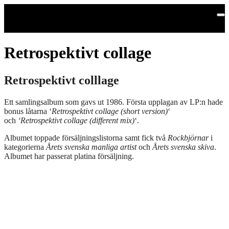
Hoppa till huvudinnehållet
Retrospektivt collage
Retrospektivt colllage
Ett samlingsalbum som gavs ut 1986. Första upplagan av LP:n hade
bonus låtarna ‘
Retrospektivt collage (short version)
‘
och
‘Retrospektivt collage (different mix)
‘.
Albumet toppade försäljningslistorna samt fick två
Rockbjörnar
i
kategorierna
Årets svenska manliga artist
och
Årets svenska skiva
.
Albumet har passerat platina försäljning.