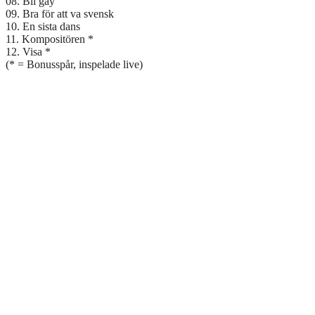
08. Bli gay
09. Bra för att va svensk
10. En sista dans
11. Kompositören *
12. Visa *
(* = Bonusspår, inspelade live)