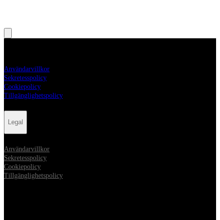
Legal
Användarvillkor
Sekretesspolicy
Cookiepolicy
Tillgänglighetspolicy
Legal
Användarvillkor
Sekretesspolicy
Cookiepolicy
Tillgänglighetspolicy
Sociala medier
Opens in new tab