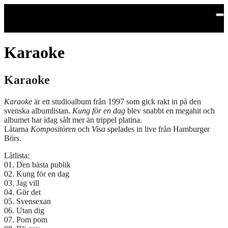
Hoppa till huvudinnehållet
Karaoke
Karaoke
Karaoke
är ett studioalbum från 1997 som gick rakt in på den
svenska albumlistan.
Kung för en dag
blev snabbt en megahit och
albumet har idag sålt mer än trippel platina.
Låtarna
Kompositören
och
Visa
spelades in live från Hamburger
Börs.
Låtlista:
01. Den bästa publik
02. Kung för en dag
03. Jag vill
04. Gör det
05. Svensexan
06. Utan dig
07. Pom pom