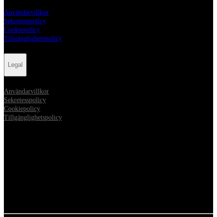
Användarvillkor
Sekretesspolicy
Cookiepolicy
Tillgänglighetspolicy
Legal
Användarvillkor
Sekretesspolicy
Cookiepolicy
Tillgänglighetspolicy
Sociala medier
Opens in new tab
Opens in new tab