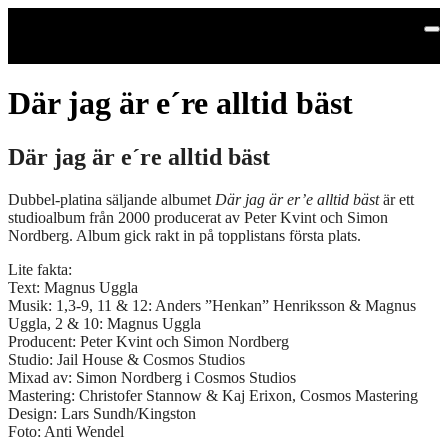
Hoppa till huvudinnehållet
Där jag är e´re alltid bäst
Där jag är e´re alltid bäst
Dubbel-platina säljande albumet
Där jag är er’e alltid bäst
är ett
studioalbum från 2000 producerat av Peter Kvint och Simon
Nordberg. Album gick rakt in på topplistans första plats.
Lite fakta:
Text: Magnus Uggla
Musik: 1,3-9, 11 & 12: Anders ”Henkan” Henriksson & Magnus
Uggla, 2 & 10: Magnus Uggla
Producent: Peter Kvint och Simon Nordberg
Studio: Jail House & Cosmos Studios
Mixad av: Simon Nordberg i Cosmos Studios
Mastering: Christofer Stannow & Kaj Erixon, Cosmos Mastering
Design: Lars Sundh/Kingston
Foto: Anti Wendel