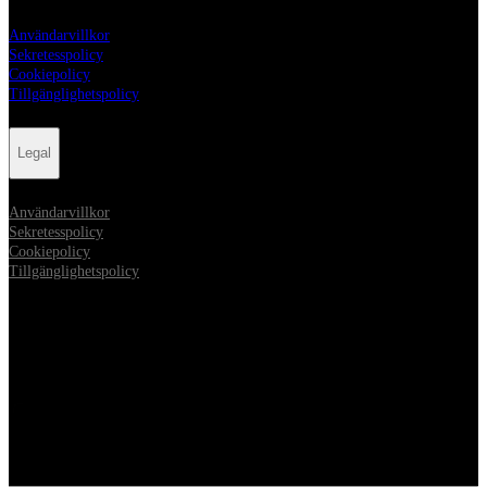
Användarvillkor
Sekretesspolicy
Cookiepolicy
Tillgänglighetspolicy
Legal
Användarvillkor
Sekretesspolicy
Cookiepolicy
Tillgänglighetspolicy
Sociala medier
Opens in new tab
Opens in new tab